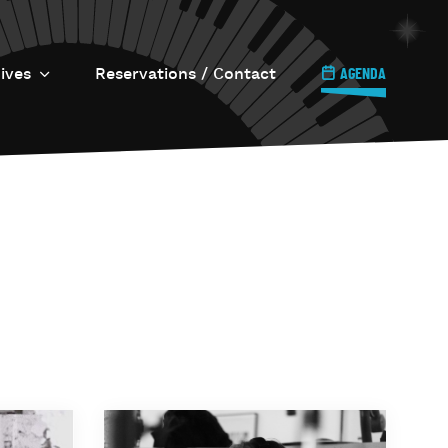
ives
Reservations / Contact
AGENDA
e Jazz s’invite…
ll Circle
ournée Internationale
u Jazz
azz à Uccle
Imprimerie / Le 6.6.6.
e Onze Quatre-vingt
îner Jazz
’Os à Moelle