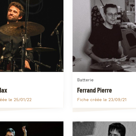
J
L
J
J
Batterie
Max
Ferrand Pierre
éée le 25/01/22
Fiche créée le 23/09/21