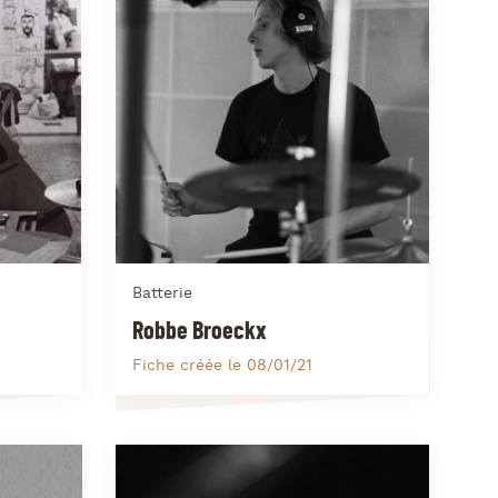
azz Nights
es Midis-Jazz
azz au Pavillon
azz & Jam at CBG
Batterie
Robbe Broeckx
Fiche créée le 08/01/21