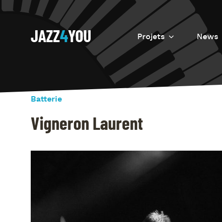
JAZZ
4
YOU
Projets
News
Introduction
Resurrection
Batterie
Eretz
Vigneron Laurent