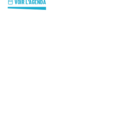
azz Nights
VOIR L'AGENDA
es Midis-Jazz
azz au Pavillon
azz & Jam at CBG