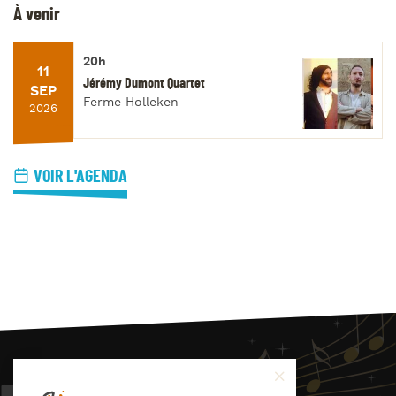
À venir
20h
11
Jérémy Dumont Quartet
SEP
Ferme Holleken
2026
VOIR L'AGENDA
JAZZ
4
YOU