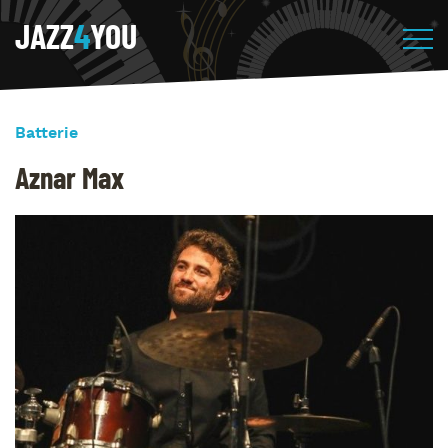
JAZZ
4
YOU
Batterie
Aznar Max