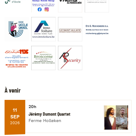
À venir
20h
11
Jérémy Dumont Quartet
SEP
Ferme Holleken
2026