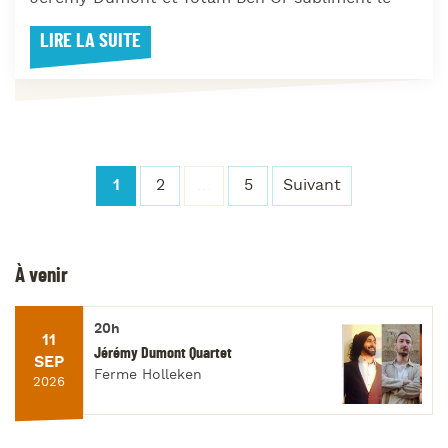
LIRE LA SUITE
1
2
…
5
Suivant
À venir
20h
11
Jérémy Dumont Quartet
SEP
Ferme Holleken
2026