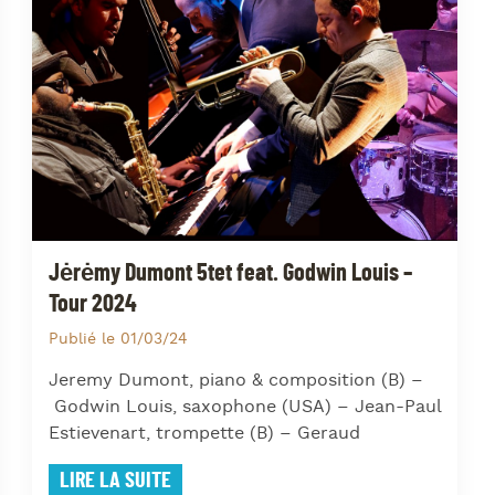
J
L
J
J
Jėrėmy Dumont 5tet feat. Godwin Louis –
Tour 2024
Publié le 01/03/24
Jeremy Dumont, piano & composition (B) –
Godwin Louis, saxophone (USA) – Jean-Paul
Estievenart, trompette (B) – Geraud
LIRE LA SUITE