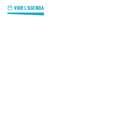
azz Nights
VOIR L'AGENDA
es Midis-Jazz
azz au Pavillon
azz & Jam at CBG