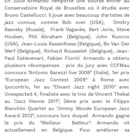
En 2009 Armando remporte une bourse entrer au
Conservatoire Royal de Bruxelles où il étudie avec
Bruno Castellucci. Il joue avec beaucoup d’artistes de
jazz connus, comme Bob over (USA), Dmitry
Baevsky (Russie), Frank Vaganée, Bert Joris, Steve
Houben, Phil Abraham (Belgique), John Ruocco
(USA), Jean-Louis Rassinfosse (Belgique), Bo Van Der
Werf (Belgique), Richard Rousselet (Belgique), Jean-
Paul Estievenart, Fabian Fiorini. Armando a obtenu
plusieurs récompenses : prix du jury avec CCFMau
concours "Antonio Barezzi live 2008" (Italie), 1er prix
"European Jazz Contest 2009" à Rome avec
Ipocontrio, 1er au "Dinant Jazz night 2010" avec
Unespected 4, finaliste avec le trio de Vincent Thekal
au "Jazz Vienne 2011", 2ème prix avec le Filippo
Bianchini Quartet au "Jimmy Woode European Jazz
Award 2012", concours lors duquel Armando gagne
le prix du "Meilleur Batteur". Armando vit
actuellement en Belgique. Pour améliorer sa