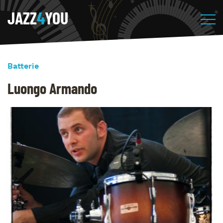
JAZZ
4
YOU
Batterie
Luongo Armando