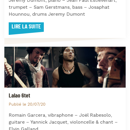
Jeremy Dumont, piano – Jean Paul Estievenart,
trumpet – Sam Gerstmans, bass – Josaphat
Hounnou, drums Jeremy Dumont
LIRE LA SUITE
Lalao 6tet
Publié le 20/07/20
Romain Garcera, vibraphone – Joël Rabesolo,
guitare – Yannick Jacquet, violoncelle & chant –
Elvin Galland,