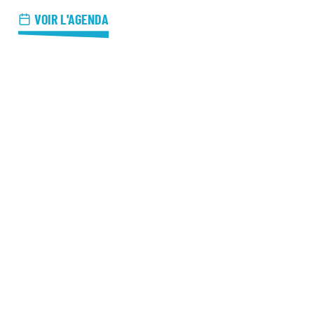
azz Nights
VOIR L'AGENDA
es Midis-Jazz
azz au Pavillon
azz & Jam at CBG