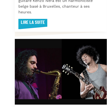
guitare Kenzo Nera est un harmoniciste
belge basé à Bruxelles, chanteur à ses
heures.
LIRE LA SUITE