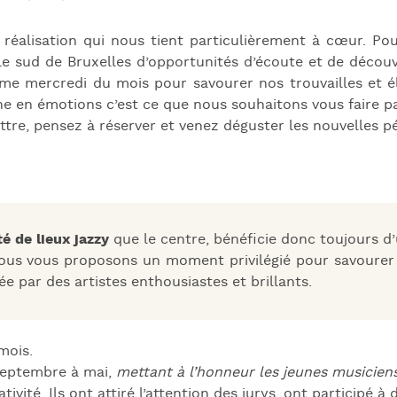
J
L
e réalisation qui nous tient particulièrement à cœur. Po
 le sud de Bruxelles d’opportunités d’écoute et de déco
J
ème mercredi du mois pour savourer nos trouvailles et él
J
che en émotions c’est ce que nous souhaitons vous faire p
tre, pensez à réserver et venez déguster les nouvelles pé
é de lieux jazzy
que le centre, bénéficie donc toujours d’
nous vous proposons un moment privilégié pour savourer 
e par des artistes enthousiastes et brillants.
mois.
septembre à mai,
mettant à l’honneur les jeunes musiciens
ativité. Ils ont attiré l’attention des jurys, ont participé