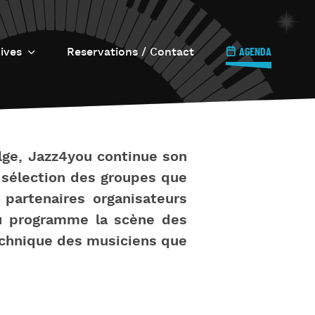
ives
Reservations / Contact
AGENDA
e Jazz s’invite…
ll Circle
ournée Internationale
elge, Jazz4you continue son
u Jazz
 sélection des groupes que
azz à Uccle
partenaires organisateurs
Imprimerie / Le 6.6.6.
ou programme la scène des
technique des musiciens que
e Onze Quatre-vingt
îner Jazz
’Os à Moelle