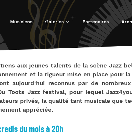
Musiciens
Galeries
Partenaires
Arch
Galerie photos
L
Galerie Vidéos
Fu
J
tiens aux jeunes talents de la scène Jazz b
d
nnement et la rigueur mise en place pour la
J
nt aujourd’hui reconnus par de nombreux 
L’
u Toots Jazz festival, pour lequel Jazz4y
sateurs privés, la qualité tant musicale que 
L
mement appréciée.
D
L
credis du mois à 20h