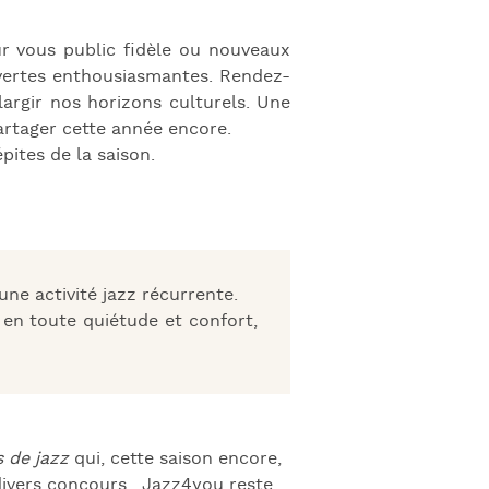
azz Nights
es Midis-Jazz
ur vous public fidèle ou nouveaux
uvertes enthousiasmantes. Rendez-
azz au Pavillon
argir nos horizons culturels. Une
azz & Jam at CBG
artager cette année encore.
pites de la saison.
une activité jazz récurrente.
en toute quiétude et confort,
 de jazz
qui, cette saison encore,
 à divers concours. Jazz4you reste