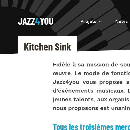
JAZZ
4
YOU
Projets
News
Introduction
Kitchen Sink
Resurrection
Eretz
Fidèle à sa mission de sou
œuvre. Le mode de fonctio
Jazz4you vous propose so
d’événements musicaux. D
jeunes talents, aux organi
nous proposons est unani
Tous les troisièmes mer