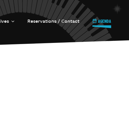
ives
Reservations / Contact
AGENDA
e Jazz s’invite…
ll Circle
ournée Internationale
u Jazz
azz à Uccle
Imprimerie / Le 6.6.6.
e Onze Quatre-vingt
îner Jazz
’Os à Moelle