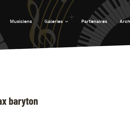
Musiciens
Galeries
Partenaires
Arch
Galerie photos
L
Galerie Vidéos
Fu
J
d
J
L’
L
Sax baryton
D
L