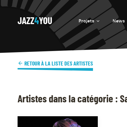
JAZZ
4
YOU
Projets
News
Introduction
Resurrection
Eretz
RETOUR À LA LISTE DES ARTISTES
Artistes dans la catégorie : 