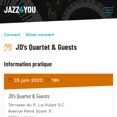
JAZZ
4
YOU
Concert
Dîner concert
JD’s Quartet & Guests
Information pratique
25 juin 2022
19h
JD’s Quartet & Guests
Terrasse du R. La Hulpe S.C.
Avenue René Soyer 9