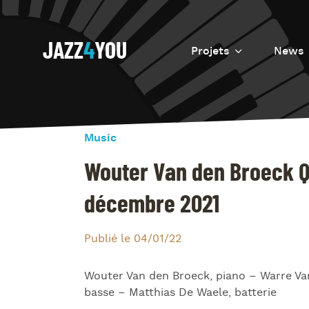
JAZZ
4
YOU
Projets
News
Introduction
Resurrection
Music
Eretz
Wouter Van den Broeck Qu
décembre 2021
Publié le 04/01/22
Wouter Van den Broeck, piano – Warre Va
basse – Matthias De Waele, batterie