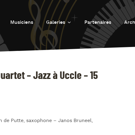
Musiciens
Galeries
Partenaires
Arch
Galerie photos
L
Galerie Vidéos
Fu
J
d
artet – Jazz à Uccle – 15
J
L’
L
D
n de Putte, saxophone – Janos Bruneel,
L