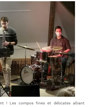
J
L
J
J
ant ! Les compos fines et délicates alliant