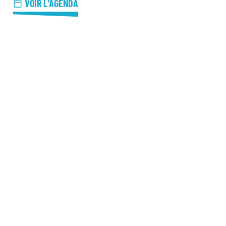
azz Nights
VOIR L'AGENDA
es Midis-Jazz
azz au Pavillon
azz & Jam at CBG