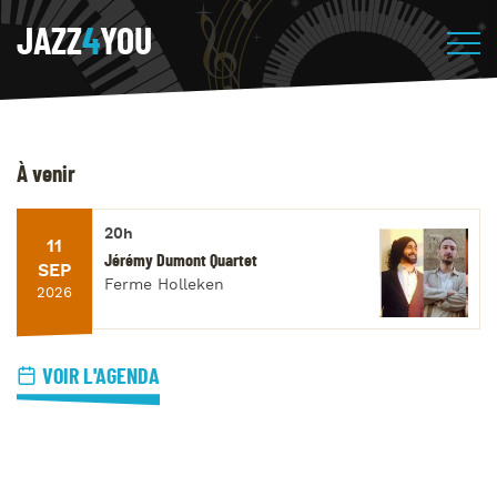
JAZZ
4
YOU
À venir
20h
11
Jérémy Dumont Quartet
SEP
Ferme Holleken
2026
VOIR L'AGENDA