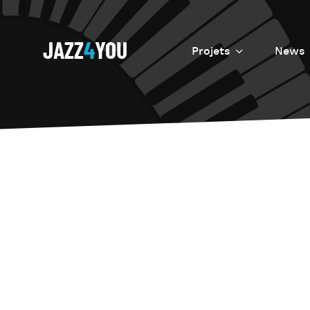
JAZZ
4
YOU
Projets
News
Introduction
Resurrection
Eretz