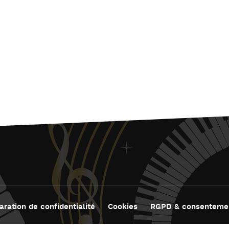
J
L
J
J
aration de confidentialité
Cookies
RGPD & consenteme