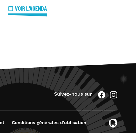
azz Nights
VOIR L'AGENDA
es Midis-Jazz
azz au Pavillon
azz & Jam at CBG
Suivez-nous sur
nt
Conditions générales d’utilisation