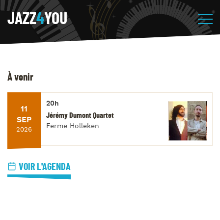
JAZZ
4
YOU
À venir
20h
11
Jérémy Dumont Quartet
SEP
Ferme Holleken
2026
VOIR L'AGENDA