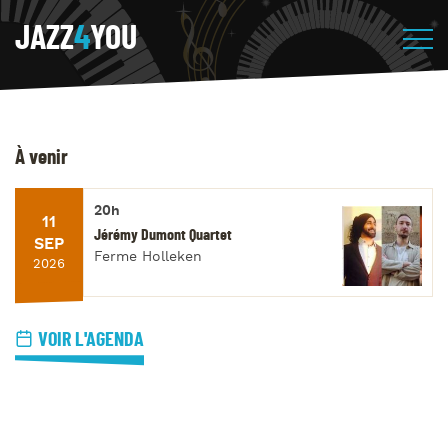
JAZZ
4
YOU
À venir
20h
11
Jérémy Dumont Quartet
SEP
Ferme Holleken
2026
VOIR L'AGENDA