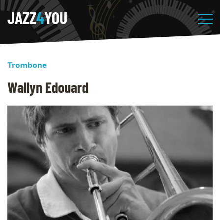
JAZZ
4
YOU
Trombone
Wallyn Edouard