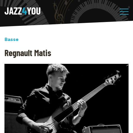
JAZZ
4
YOU
Basse
Regnault Matis