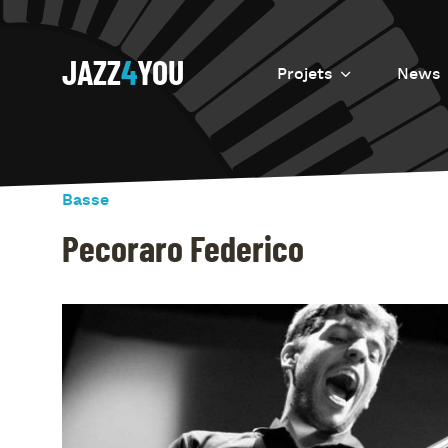
JAZZ
4
YOU
Projets
News
Introduction
Resurrection
Basse
Eretz
Pecoraro Federico