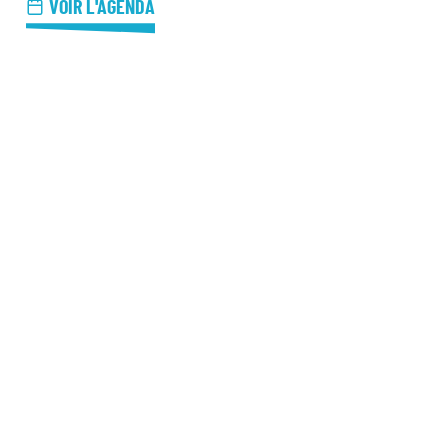
azz Nights
VOIR L'AGENDA
es Midis-Jazz
azz au Pavillon
azz & Jam at CBG