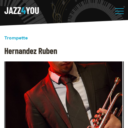
JAZZ
4
YOU
Trompette
Hernandez Ruben