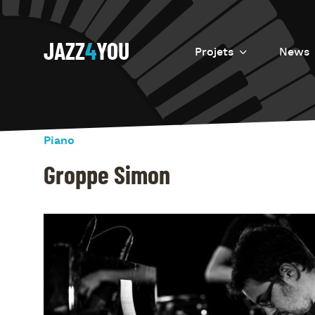
JAZZ
4
YOU
Projets
News
Introduction
Resurrection
Piano
Eretz
Groppe Simon