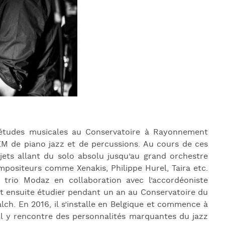
J
L
J
J
 études musicales au Conservatoire à Rayonnement
EM de piano jazz et de percussions. Au cours de ces
rojets allant du solo absolu jusqu’au grand orchestre
mpositeurs comme Xenakis, Philippe Hurel, Taira etc.
u trio Modaz en collaboration avec l’accordéoniste
art ensuite étudier pendant un an au Conservatoire du
ch. En 2016, il s’installe en Belgique et commence à
 Il y rencontre des personnalités marquantes du jazz