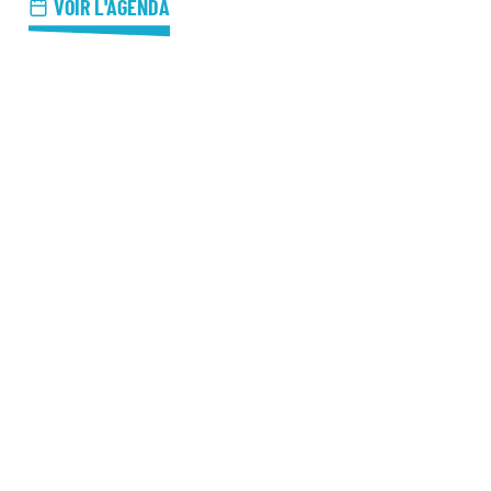
azz Nights
VOIR L'AGENDA
es Midis-Jazz
azz au Pavillon
azz & Jam at CBG