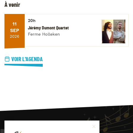
À venir
20h
11
Jérémy Dumont Quartet
SEP
Ferme Holleken
2026
VOIR L'AGENDA
JAZZ
4
YOU