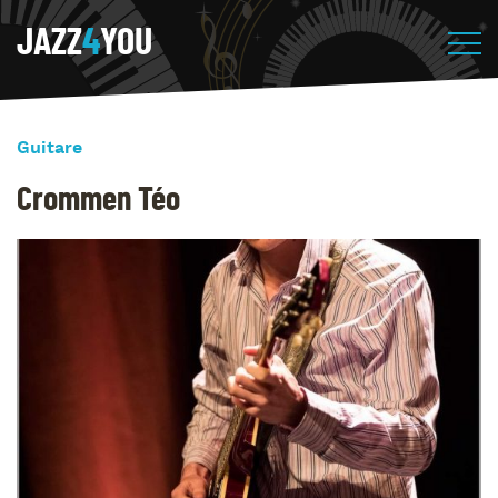
JAZZ
4
YOU
Guitare
Crommen Téo