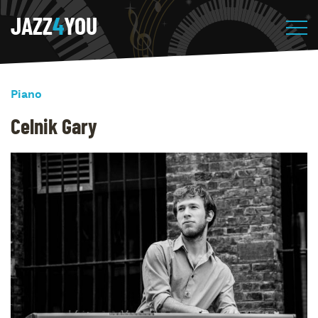
JAZZ
4
YOU
Piano
Celnik Gary