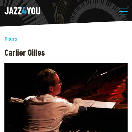
JAZZ
4
YOU
Piano
Carlier Gilles