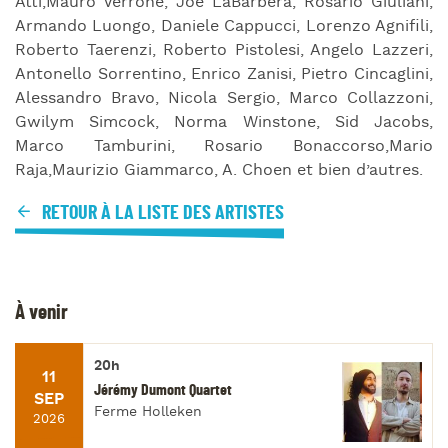
Atti,Mauro Verrone, Joe LaBarbera, Rosario Giuliani,
Armando Luongo, Daniele Cappucci, Lorenzo Agnifili,
Roberto Taerenzi, Roberto Pistolesi, Angelo Lazzeri,
Antonello Sorrentino, Enrico Zanisi, Pietro Cincaglini,
Alessandro Bravo, Nicola Sergio, Marco Collazzoni,
Gwilym Simcock, Norma Winstone, Sid Jacobs,
Marco Tamburini, Rosario Bonaccorso,Mario
Raja,Maurizio Giammarco, A. Choen et bien d’autres.
RETOUR À LA LISTE DES ARTISTES
À venir
20h
11
Jérémy Dumont Quartet
SEP
Ferme Holleken
2026