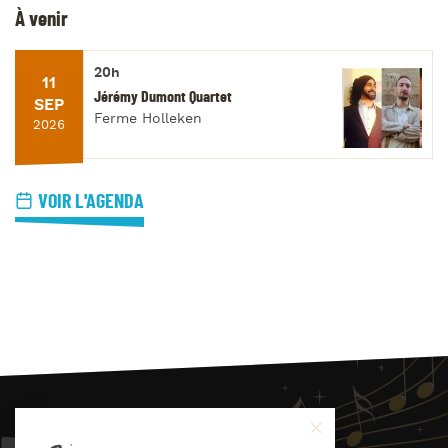
À venir
20h
11
Jérémy Dumont Quartet
SEP
Ferme Holleken
2026
VOIR L'AGENDA
JAZZ
4
YOU