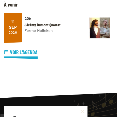
À venir
20h
11
Jérémy Dumont Quartet
SEP
Ferme Holleken
2026
VOIR L'AGENDA
JAZZ
4
YOU