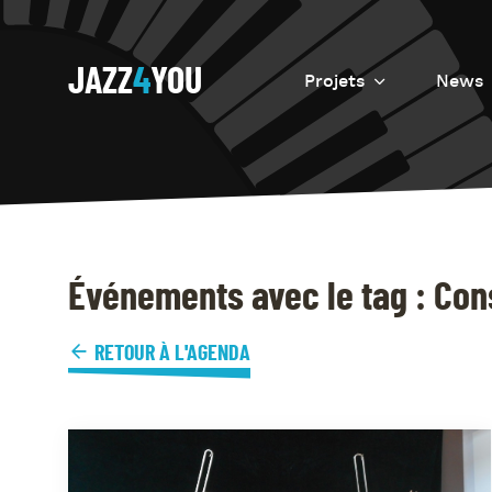
JAZZ
4
YOU
Projets
News
Introduction
Resurrection
Eretz
Événements avec le tag : Cons
RETOUR À L'AGENDA