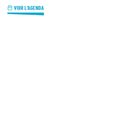
azz Nights
VOIR L'AGENDA
es Midis-Jazz
azz au Pavillon
azz & Jam at CBG