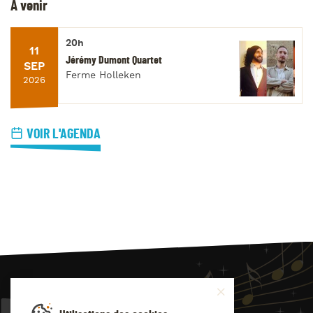
À venir
20h
11
Jérémy Dumont Quartet
SEP
Ferme Holleken
2026
VOIR L'AGENDA
JAZZ
4
YOU