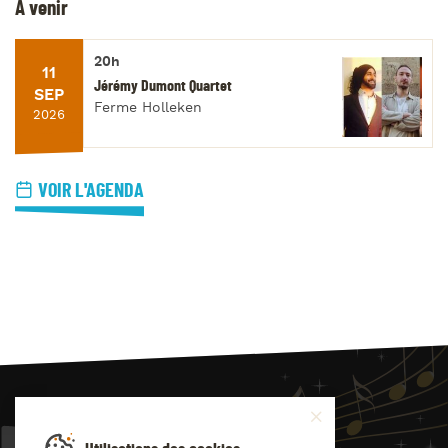
À venir
20h
11
Jérémy Dumont Quartet
SEP
Ferme Holleken
2026
VOIR L'AGENDA
JAZZ
4
YOU