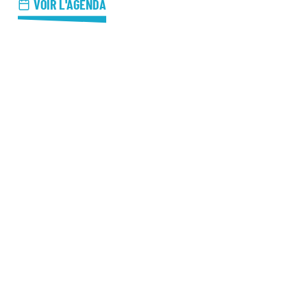
azz Nights
VOIR L'AGENDA
es Midis-Jazz
azz au Pavillon
azz & Jam at CBG