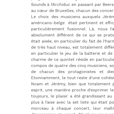
Sounds à l’Archiduc en passant par Beerse
au cœur de Bruxelles, chacun des concerts
Le choix des musiciens auxquels Jérémy
américano-belge était pertinent et effi
particulièrement fusionnel. Là, nous l
absolument différent de ce qui se prat
était aisée, en particulier du fait de l’h
de très haut niveau, est totalement diffé
en particulier le jeu de la batterie et d
charme de ce quintet réside en particuli
compos de quatre des cinq musiciens, soi
de chacun des protagonistes et dieu
Etonnamment, le tout reste d’une cohés
Noam et Jérémy, bien que totalement 
esprit, une manière proche d’exprimer l
toujours, le plaisir a été grandissant a
plus à l’aise avec la set liste qui était
morceau à chaque concert, leur maîtri