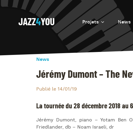
JAZZ
4
YOU
Projets
News
Introduction
Resurrection
News
Eretz
Jérémy Dumont – The Ne
Publié le 14/01/19
La tournée du 28 décembre 2018 au 6
Jérémy Dumont, piano – Yotam Ben O
Friedlander, db – Noam Israeli, dr