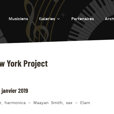
Musiciens
Galeries
Partenaires
Arch
Galerie photos
L
Galerie Vidéos
Fu
J
d
w York Project
J
L’
L
 janvier 2019
D
r, harmonica – Maayan Smith, sax – Elam
L