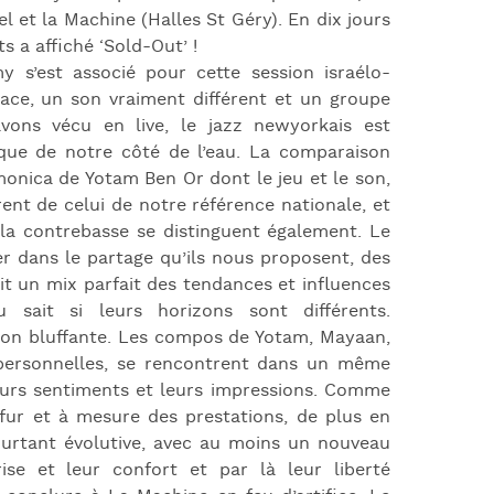
l et la Machine (Halles St Géry). En dix jours
 a affiché ‘Sold-Out’ !
 s’est associé pour cette session israélo-
cace, un son vraiment différent et un groupe
’avons vécu en live, le jazz newyorkais est
ique de notre côté de l’eau. La comparaison
armonica de Yotam Ben Or dont le jeu et le son,
rent de celui de notre référence nationale, et
e la contrebasse se distinguent également. Le
er dans le partage qu’ils nous proposent, des
t un mix parfait des tendances et influences
 sait si leurs horizons sont différents.
ion bluffante. Les compos de Yotam, Mayaan,
personnelles, se rencontrent dans un même
eurs sentiments et leurs impressions. Comme
u fur et à mesure des prestations, de plus en
 pourtant évolutive, avec au moins un nouveau
se et leur confort et par là leur liberté