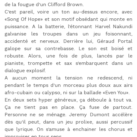
de la fougue d’un Clifford Brown.
C’est pareil, voire un ton au-dessus encore, avec
«Song Of Hope» et son motif obsédant qui monte en
puissance. A la batterie, l’étonnant Harvel Nakundi
galvanise les troupes dans un jeu foisonnant,
accidenté et nerveux. Derrière lui, Géraud Portal
galope sur sa contrebasse. Le son est boisé et
robuste. Alors, une fois de plus, lancés par le
pianiste, trompette et sax s’embarquent dans un
dialogue explosif.
A aucun moment la tension ne redescend, ni
pendant le temps d’un morceau plus doux aux airs
afro-cubain ou calypso, ni sur la ballade «Even You».
En deux sets hyper généreux, ça déboule à tout va.
Ça ne tient pas en place. Ça fuse de partout.
Personne ne se ménage. Jeremy Dumont accélère
dès qu’il peut, dans un jeu prolixe, aussi percussif
que lyrique. On s’amuse à enchainer les chorus et
improviser en tous sens.