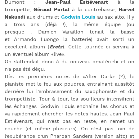
Dumont :
Jean-Paul Estiévenart
à la
trompette,
Géraud Portal
à la contrebasse,
Harvel
Nakundi
aux drums et
Godwin Louis
au sax alto. Il y
a trois ans (déjà !), la même équipe (ou
presque : Damien Varaillon tenait la basse
et Armando Luongo la batterie) avait sorti un
excellent album (
Eretz
). Cette tournée-ci servira à
un éventuel album «live».
On s’attendait donc à du nouveau «matériel» et on
n’a pas été déçu.
Dès les premières notes de «After Dark» (?), le
pianiste met le feu aux poudres, entrainant aussitôt
derrière lui l’embrasement du saxophoniste et du
trompettiste. Tour à tour, les souffleurs intensifient
les échanges. Godwin Louis enchaîne les chorus et
va rapidement chercher les notes hautes. Jean-Paul
Estiévenart, qui n’est pas en reste, en remet un
couche (et même plusieurs). On n’est pas loin de
l’exubérance d’un Pharoah Sanders (version alto) et