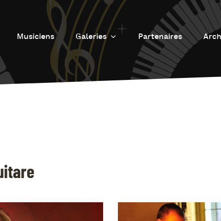
Musiciens
Galeries
Partenaires
Arch
Galerie photos
L
Galerie Vidéos
Fu
J
d
J
L’
L
uitare
D
L