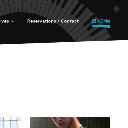
ives
Reservations / Contact
AGENDA
e Jazz s’invite…
ll Circle
ournée Internationale
u Jazz
azz à Uccle
Imprimerie / Le 6.6.6.
e Onze Quatre-vingt
îner Jazz
’Os à Moelle