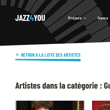
JAZZ
4
YOU
Projets
News
Introduction
Resurrection
Eretz
RETOUR À LA LISTE DES ARTISTES
Artistes dans la catégorie : G