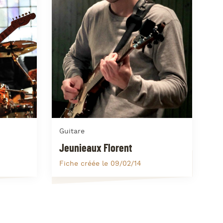
azz Nights
es Midis-Jazz
azz au Pavillon
azz & Jam at CBG
Guitare
Jeunieaux Florent
Fiche créée le 09/02/14