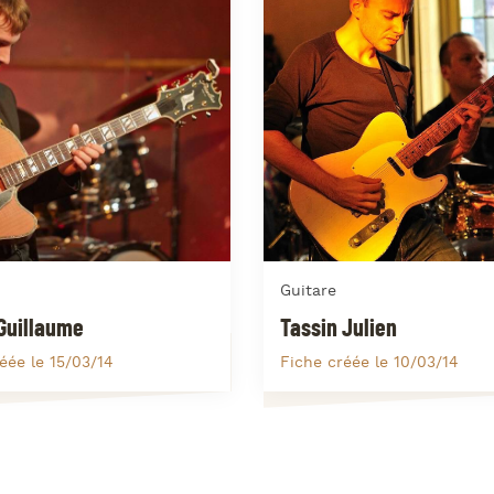
J
L
J
J
Guitare
 Guillaume
Tassin Julien
éée le 15/03/14
Fiche créée le 10/03/14