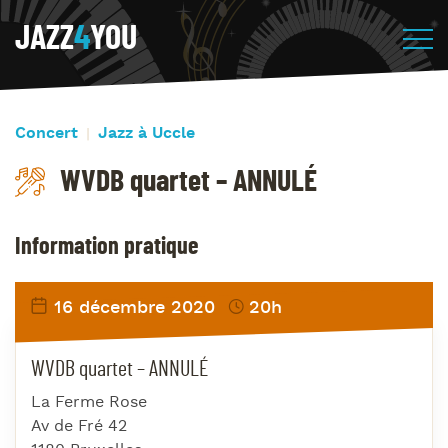
JAZZ
4
YOU
Concert
Jazz à Uccle
WVDB quartet – ANNULÉ
Information pratique
16 décembre 2020
20h
WVDB quartet – ANNULÉ
La Ferme Rose
Av de Fré 42