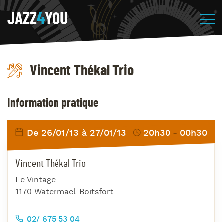
JAZZ
4
YOU
Vincent Thékal Trio
Information pratique
De 26/01/13 à 27/01/13
20h30
00h30
Vincent Thékal Trio
Le Vintage
1170 Watermael-Boitsfort
02/ 675 53 04