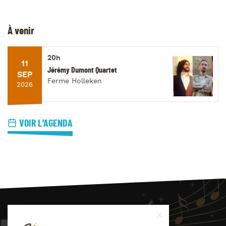
À venir
20h
11
Jérémy Dumont Quartet
SEP
Ferme Holleken
2026
VOIR L'AGENDA
JAZZ
4
YOU