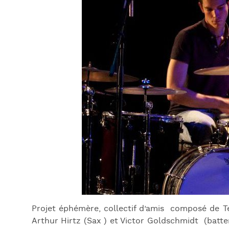
Projet éphémère, collectif d’amis composé de T
Arthur Hirtz (Sax ) et Victor Goldschmidt (batte