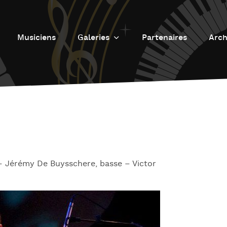
Musiciens
Galeries
Partenaires
Arch
Galerie photos
L
Galerie Vidéos
Fu
J
d
J
L’
– Jérémy De Buysschere, basse – Victor
L
D
L