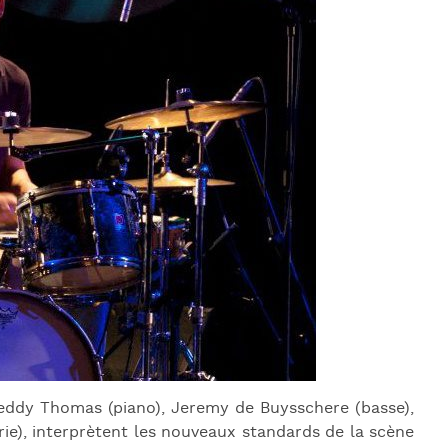
J
L
J
J
eddy Thomas (piano), Jeremy de Buysschere (basse),
rie), interprètent les nouveaux standards de la scène