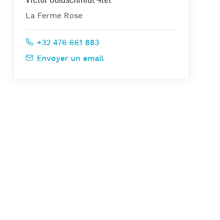
azz Nights
La Ferme Rose
es Midis-Jazz
azz au Pavillon
+32 476 661 883
azz & Jam at CBG
Envoyer un email