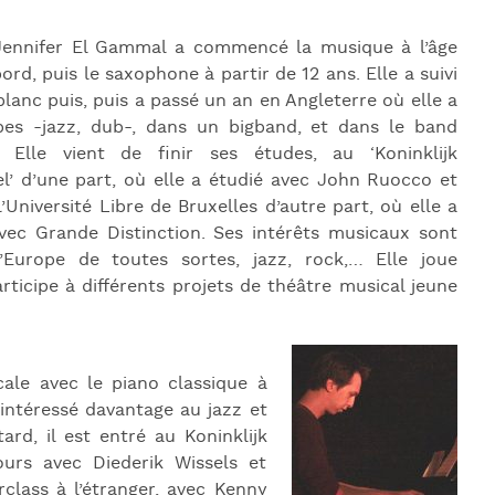
J
L
, Jennifer El Gammal a commencé la musique à l’âge
ord, puis le saxophone à partir de 12 ans. Elle a suivi
J
lanc puis, puis a passé un an en Angleterre où elle a
J
pes -jazz, dub-, dans un bigband, et dans le band
 Elle vient de finir ses études, au ‘Koninklijk
l’ d’une part, où elle a étudié avec John Ruocco et
’Université Libre de Bruxelles d’autre part, où elle a
ec Grande Distinction. Ses intérêts musicaux sont
d’Europe de toutes sortes, jazz, rock,… Elle joue
ticipe à différents projets de théâtre musical jeune
le avec le piano classique à
u intéressé davantage au jazz et
ard, il est entré au Koninklijk
ours avec Diederik Wissels et
erclass à l’étranger, avec Kenny