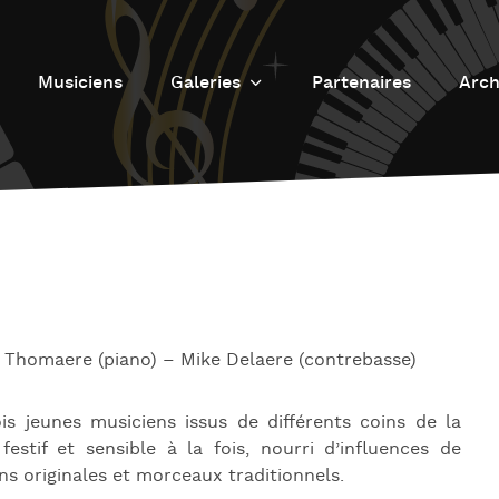
Musiciens
Galeries
Partenaires
Arch
Galerie photos
L
Galerie Vidéos
Fu
J
d
J
L’
 Thomaere (piano) – Mike Delaere (contrebasse)
L
D
s jeunes musiciens issus de différents coins de la
festif et sensible à la fois, nourri d’influences de
L
ns originales et morceaux traditionnels.