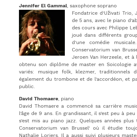
Jennifer El Gammal
, saxophone soprano
Fondatrice d’Uživati Trio
de 5 ans, avec le piano d’ab
des cours avec Philippe Leb
joué dans différents grou
d’une comédie musicale.
Conservatorium van Brusse
Jeroen Van Herzeele, et à l
obtenu son diplôme de master en Soicologie av
variés: musique folk, klezmer, traditionnels 
également du trombone et de l’accordéon, et par
public.
David Thomaere
, piano
David Thomaere a commencé sa carrière musica
l’âge de 9 ans. En grandissant, il s’est peu à pe
s’est mis au piano jazz. Quelques années plus t
Conservatorium van Brussel’ où il étudie touj
Nathalie Loriers. Il a aussi suivi plusieurs mast