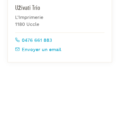
azz Nights
Uživati Trio
es Midis-Jazz
L'Imprimerie
azz au Pavillon
1180 Uccle
azz & Jam at CBG
0476 661 883
Envoyer un email