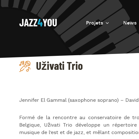
JAZZ
4
YOU
Projets
News
Introduction
Resurrection
Uživati Trio
Eretz
Jennifer El Gammal (saxophone
soprano) –
David
Formé de la rencontre au conservatoire de troi
Belgique, Uživati Trio développe un répertoire 
musique de l’est et de jazz, et mêlant compositio