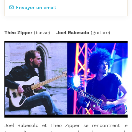
Envoyer un email
Théo Zipper
(basse) –
Joel Rabesolo
(guitare)
Joel Rabesolo et Théo Zipper se rencontrent le