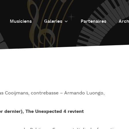
Musiciens
Galeries
Partenaires
Arch
Galerie photos
L
Galerie Vidéos
Fu
J
d
J
L’
Bas Cooijmans, contrebasse – Armando Luongo,
L
D
er dernier), The Unexpected 4 revient
L