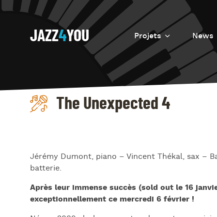
JAZZ
4
YOU
Projets
News
Introduction
Resurrection
The Unexpected 4
Eretz
Jérémy Dumont, piano – Vincent Thékal, sax – 
batterie.
Après leur immense succès (sold out le 16 janvi
exceptionnellement ce mercredi 6 février !