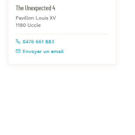
azz Nights
The Unexpected 4
es Midis-Jazz
Pavillon Louis XV
azz au Pavillon
1180 Uccle
azz & Jam at CBG
0476 661 883
Envoyer un email