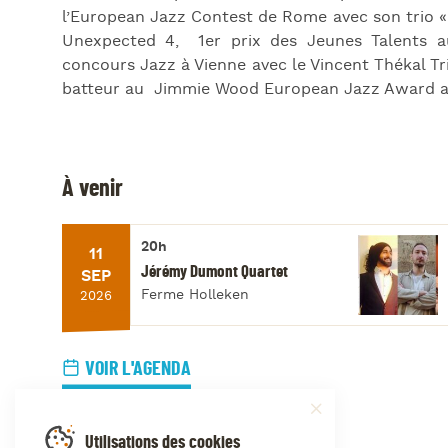
l’European Jazz Contest de Rome avec son trio «
Unexpected 4, 1
er
prix des Jeunes Talents au
concours Jazz à Vienne avec le Vincent Thékal Tri
batteur au Jimmie Wood European Jazz Award ave
À venir
20h
11
Jérémy Dumont Quartet
SEP
Ferme Holleken
2026
VOIR L'AGENDA
Utilisations des cookies