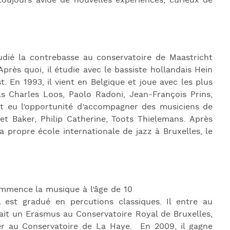
 toujours avide de nouvelles expériences, curieux de
udié la contrebasse au conservatoire de Maastricht
près quoi, il étudie avec le bassiste hollandais Hein
 En 1993, il vient en Belgique et joue avec les plus
s Charles Loos, Paolo Radoni, Jean-François Prins,
nt eu l’opportunité d’accompagner des musiciens de
t Baker, Philip Catherine, Toots Thielemans. Après
a propre école internationale de jazz à Bruxelles, le
mmence la musique à l’âge de 10
 est gradué en percutions classiques. Il entre au
ait un Erasmus au Conservatoire Royal de Bruxelles,
r au Conservatoire de La Haye. En 2009, il gagne