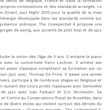
s venus de Belgique, France et Italie la formation
J
s propres compositions et des standards arrangés. Le
L
s Dinant Jazz Night 2010 pour la qualité de la mise
ur l’énergie développée dans les standards comme sur
J
 la présence scénique. The Unexpected 4 propose une
J
gorgée de swing, aux accents de post-bop et de jazz
die le violon dès l’âge de 5 ans. Il entame le piano
s avec la concertiste Karin Lechner. Il achève ses
ion piano classique complétant sa formation par un
tion jazz avec Thomas De Prins. Il passe une année
nvers, participe à de nombreux stages en Belgique et
 en suivant des cours privés classiques avec Geneviève
de jazz avec Ivan Paduart et Eric Vermeulen. Sa
 et il entre au Conservatoire Royal de Bruxelles, dans
tre de divers styles qui restent surtout des dérivés du
 partenariat – plusieurs groupes : The Unexpected 4,