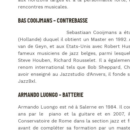
aux horizons larges et à la personnalité forte,
rencontres musicales.
BAS COOIJMANS – CONTREBASSE
Sebastiaan Cooijmans a ét
(Hollande) duquel il obtient un Master en 1992. A
van de Geyn, et aux Etats-Unis avec Robert Hust.
fameux musiciens de jazz belges, parmi lesquel
Steve Houben, Richard Rousselet. Il a égaleme
renom international tels que Bob Sheppard, Che
avoir enseigné au Jazzstudio d’Anvers, il fonde s
JazzBxl.
ARMANDO LUONGO – BATTERIE
Armando Luongo est né à Salerne en 1984. Il co
ans par le piano et la guitare et en 2007, il
Conservatoire de Rome dans la section jazz et f
avant de compléter sa formation par un maste