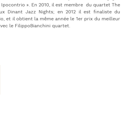
 Ipocontrio ». En 2010, il est membre du quartet The
x Dinant Jazz Nights; en 2012 il est finaliste du
o, et il obtient la même année le 1
er
prix du meilleur
c le FilippoBianchini quartet.