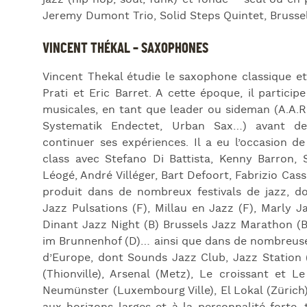
Jeremy Dumont Trio, Solid Steps Quintet, Brusse
VINCENT THÉKAL – SAXOPHONES
Vincent Thekal étudie le saxophone classique et
Prati et Eric Barret. A cette époque, il partic
musicales, en tant que leader ou sideman (A.A.R.
Systematik Endectet, Urban Sax…) avant de s
continuer ses expériences. Il a eu l’occasion d
class avec Stefano Di Battista, Kenny Barron, 
Léogé, André Villéger, Bart Defoort, Fabrizio Cass
produit dans de nombreux festivals de jazz, d
Jazz Pulsations (F), Millau en Jazz (F), Marly Ja
Dinant Jazz Night (B) Brussels Jazz Marathon (B)
im Brunnenhof (D)… ainsi que dans de nombreuses
d’Europe, dont Sounds Jazz Club, Jazz Station (
(Thionville), Arsenal (Metz), Le croissant et L
Neumünster (Luxembourg Ville), El Lokal (Zürich