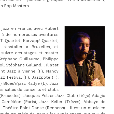
ls Pop Masters.
 jazz en France, avec Hubert
ipe à de nombreuses aventures
T. Quartet, Karzapp’ Quartet,
’installer à Bruxelles, et
e suivre des stages et master
Stéphane Guillaume, Philippe
ol, Stéphane Galland… Il s’est
ont Jazz à Vienne (F), Nancy
zz Festival (F), Jazzpote (F),
 Blues’n’jazz Rallye (L), Jazz
 salles de concerts et clubs
Bruxelles), Jacques Pelzer Jazz Club (Liège) Adagio
e Caméléon (Paris), Jazz Keller (Trêves), Abbaye de
), Théâtre Point Danse (Rennens)… Il est un musicien