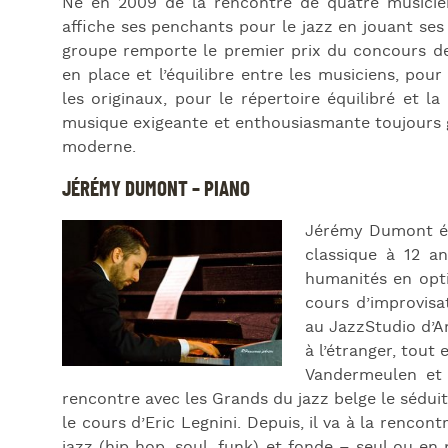
Né en 2009 de la rencontre de quatre musicien
affiche ses penchants pour le jazz en jouant se
groupe remporte le premier prix du concours de
en place et l’équilibre entre les musiciens, po
les originaux, pour le répertoire équilibré et
musique exigeante et enthousiasmante toujours 
moderne.
JÉRÉMY DUMONT – PIANO
Jérémy Dumont étu
classique à 12 an
humanités en opt
cours d’improvisa
au JazzStudio d’A
à l’étranger, tout
Vandermeulen et 
rencontre avec les Grands du jazz belge le séduit
le cours d’Eric Legnini. Depuis, il va à la rencon
jazz (hip hop, soul, funk) et fonde – seul ou en