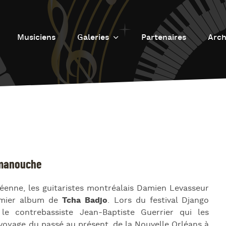
Musiciens
Galeries
Partenaires
Arch
Galerie photos
L
Galerie Vidéos
Fu
J
d
J
L’
manouche
L
éenne, les guitaristes montréalais Damien Levasseur
D
remier album de
Tcha Badjo
. Lors du festival Django
L
le contrebassiste Jean-Baptiste Guerrier qui les
oyage du passé au présent, de la Nouvelle Orléans à