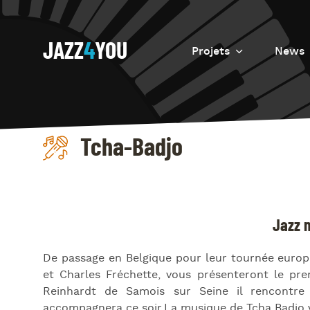
JAZZ
4
YOU
Projets
News
Introduction
Resurrection
Tcha-Badjo
Eretz
Jazz 
De passage en Belgique pour leur tournée europ
et Charles Fréchette, vous présenteront le p
Reinhardt de Samois sur Seine il rencontre 
accompagnera ce soir.La musique de Tcha Badjo v