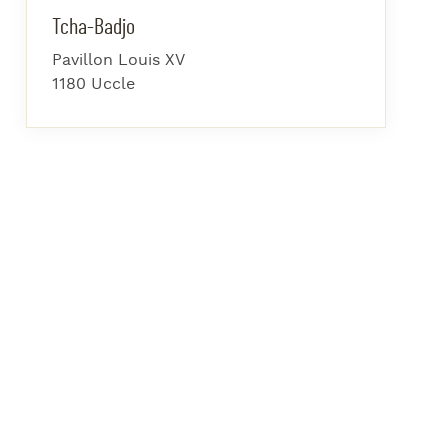
azz Nights
Tcha-Badjo
es Midis-Jazz
Pavillon Louis XV
azz au Pavillon
1180 Uccle
azz & Jam at CBG