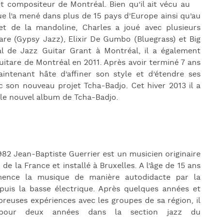
et compositeur de Montréal.
Bien qu’il ait vécu au
ue l’a mené dans plus de 15 pays d’Europe ainsi qu’au
et de la mandoline, Charles a joué avec plusieurs
e (Gypsy Jazz), Elixir De Gumbo (Bluegrass) et Big
al de Jazz Guitar Grant à Montréal, il a également
uitare de Montréal en 2011. Après avoir terminé 7 ans
intenant hâte d’affiner son style et d’étendre ses
 son nouveau projet Tcha-Badjo. Cet hiver 2013 il a
le nouvel album de Tcha-Badjo.
982 Jean-Baptiste Guerrier est un musicien originaire
de la France et installé à Bruxelles. A l’âge de 15 ans
mence la musique de manière autodidacte par la
 puis la basse électrique. Après quelques années et
reuses expériences avec les groupes de sa région, il
pour deux années dans la section jazz du