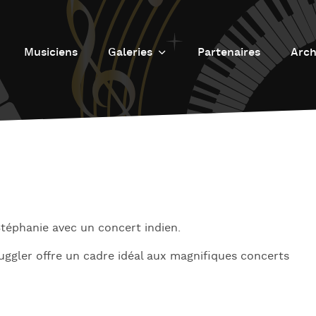
Musiciens
Galeries
Partenaires
Arch
Galerie photos
L
Galerie Vidéos
Fu
J
d
J
L’
téphanie avec un concert indien.
L
gler offre un cadre idéal aux magnifiques concerts
D
L