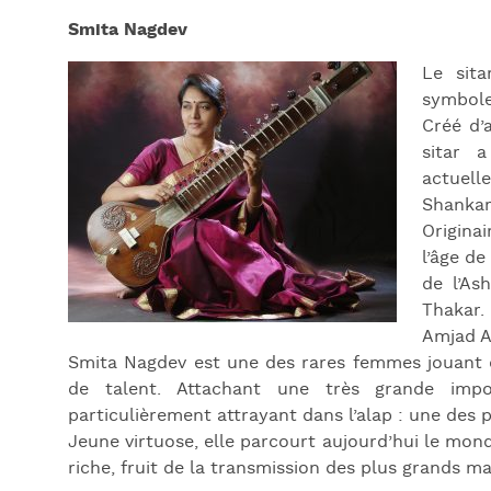
Smita Nagdev
Le sit
symbole
Créé d’
sitar 
actuell
Shankar
Origina
l’âge d
de l’As
Thakar.
Amjad Al
Smita Nagdev est une des rares femmes jouant d
de talent. Attachant une très grande impo
particulièrement attrayant dans l’alap : une des p
Jeune virtuose, elle parcourt aujourd’hui le mon
riche, fruit de la transmission des plus grands ma