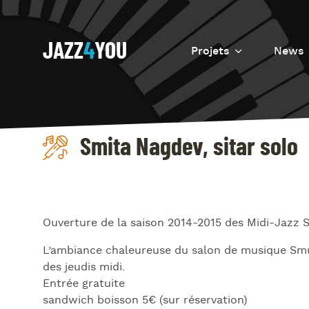
JAZZ
4
YOU
Projets
News
Introduction
Resurrection
Smita Nagdev, sitar solo
Eretz
Ouverture de la saison 2014-2015 des Midi-Jazz S
L’ambiance chaleureuse du salon de musique Smug
des jeudis midi.
Entrée gratuite
sandwich boisson 5€ (sur réservation)