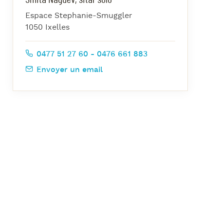
azz Nights
Espace Stephanie-Smuggler
es Midis-Jazz
1050 Ixelles
azz au Pavillon
0477 51 27 60 - 0476 661 883
azz & Jam at CBG
Envoyer un email