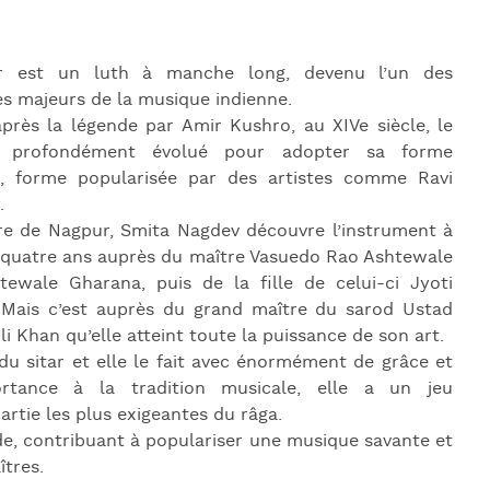
J
L
ar est un luth à manche long, devenu l’un des
J
s majeurs de la musique indienne.
J
après la légende par Amir Kushro, au XIVe siècle, le
a profondément évolué pour adopter sa forme
e, forme popularisée par des artistes comme Ravi
.
ire de Nagpur, Smita Nagdev découvre l’instrument à
e quatre ans auprès du maître Vasuedo Rao Ashtewale
htewale Gharana, puis de la fille de celui-ci Jyoti
 Mais c’est auprès du grand maître du sarod Ustad
i Khan qu’elle atteint toute la puissance de son art.
u sitar et elle le fait avec énormément de grâce et
rtance à la tradition musicale, elle a un jeu
artie les plus exigeantes du râga.
de, contribuant à populariser une musique savante et
îtres.