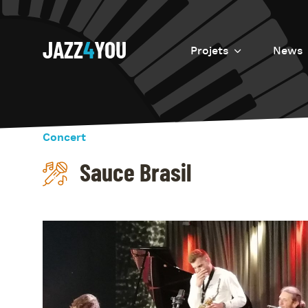
JAZZ
4
YOU
Projets
News
Introduction
Resurrection
Concert
Eretz
Sauce Brasil