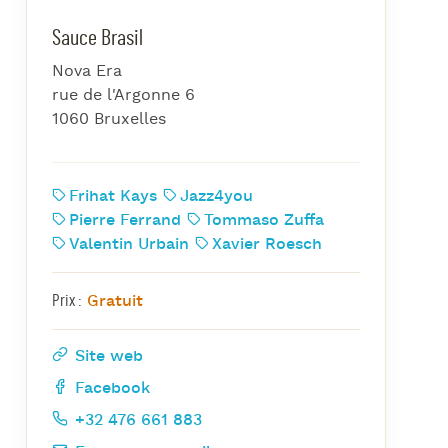
azz Nights
Sauce Brasil
es Midis-Jazz
Nova Era
azz au Pavillon
rue de l'Argonne 6
azz & Jam at CBG
1060 Bruxelles
Frihat Kays
Jazz4you
Pierre Ferrand
Tommaso Zuffa
Valentin Urbain
Xavier Roesch
Gratuit
Prix :
Site web
Facebook
+32 476 661 883