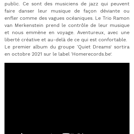
public.
Ce sont des musiciens de jazz qui peuvent
faire danser leur musique de façon déviante ou
enfler comme des vagues océaniques.
Le Trio Ramon
van Merkenstein prend le contrôle de leur musique
et nous emmène en voyage.
Aventureux, avec une
liberté créative et au-delà de ce qui est confortable.
Le premier album du groupe ‘Quiet Dreams’ sortira
en octobre 2021 sur le label ‘Homerecords.be’.