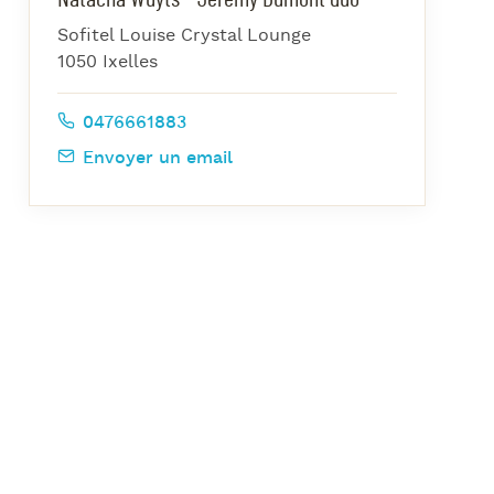
azz Nights
Sofitel Louise Crystal Lounge
es Midis-Jazz
1050 Ixelles
azz au Pavillon
0476661883
azz & Jam at CBG
Envoyer un email