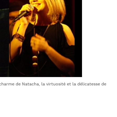
J
L
J
J
charme de Natacha, la virtuosité et la délicatesse de