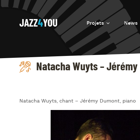
JAZZ
4
YOU
Projets
News
Introduction
Resurrection
Natacha Wuyts – Jérémy
Eretz
Natacha Wuyts, chant – Jérémy Dumont, piano