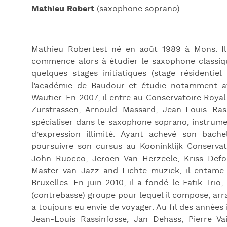
Mathieu Robert
(saxophone soprano)
Mathieu Robertest né en août 1989 à Mons. I
commence alors à étudier le saxophone classiqu
quelques stages initiatiques (stage résidentiel
l’académie de Baudour et étudie notamment av
Wautier. En 2007, il entre au Conservatoire Royal
Zurstrassen, Arnould Massard, Jean-Louis Rass
spécialiser dans le saxophone soprano, instrum
d’expression illimité. Ayant achevé son bach
poursuivre son cursus au Kooninklijk Conserva
John Ruocco, Jeroen Van Herzeele, Kriss Defoo
Master van Jazz and Lichte muziek, il entame
Bruxelles. En juin 2010, il a fondé le Fatik Tri
(contrebasse) groupe pour lequel il compose, arra
a toujours eu envie de voyager. Au fil des années 
Jean-Louis Rassinfosse, Jan Dehass, Pierre Va