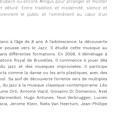
J
 Brubeck ou encore Mingus pour arranger et monter
t déluré. Entre tradition et modernité, silence et
L
surprennent le public et l’emmènent au cœur d’un
J
J
no à l’âge de 8 ans. A l’adolescence, la découverte
e pousse vers le Jazz. Il étudie cette musique au
dans différentes formations. En 2008, il déménage à
atoire Royal de Bruxelles. Il commence à jouer dès
u jazz et des musiques improvisées. Il participe
rts comme la danse ou les arts plastiques, avec des
l. Sa soif de découverte l’oriente vers de multiples
s, du jazz à la musique classique-contemporaine. Léo
ume Orti, Antoine Viard, Giovanni Di Domenico, Axel
b Warmenbol, Hugo Antunes, Teun Verbruggen, Lucien
scia, Jerome Klein, Niels Van Heertum, Jean-Phillipe