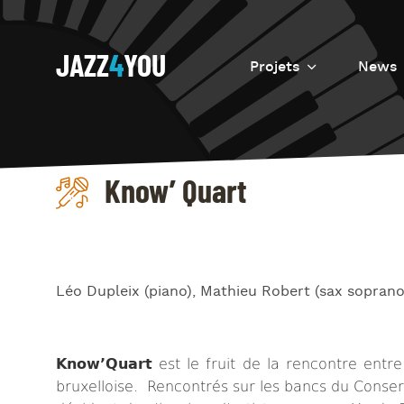
JAZZ
4
YOU
Projets
News
Introduction
Resurrection
Know’ Quart
Eretz
Léo Dupleix (piano), Mathieu Robert (sax soprano)
Know’Quart
est le fruit de la rencontre entre
bruxelloise. Rencontrés sur les bancs du Conserva