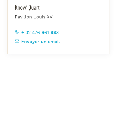
azz Nights
Know’ Quart
es Midis-Jazz
Pavillon Louis XV
azz au Pavillon
azz & Jam at CBG
+ 32 476 661 883
Envoyer un email