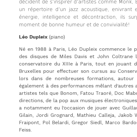
décident de s’inspirer d’artistes comme Monk,
un répertoire d’un jazz acoustique, enivrant e
énergie, intelligence et décontraction, ils 
moment de bonne humeur et de convivialité!
Léo Dupleix
(piano)
Né en 1988 à Paris, Léo Dupleix commence le pia
des disques de Miles Davis et John Coltrane l
conservatoire du XIIIe à Paris, tout en jouant 
Bruxelles pour effectuer son cursus au Conserv
lors dans de nombreuses formations, autour d
également à des performances mêlant d’autres a
artistes tels que Bonom, Fatou Traoré, Doc Maboo
directions, de la pop aux musiques électronique
a notamment eu l’occasion de jouer avec Guilla
Gilain, Jordi Grognard, Mathieu Calleja, Jako
Fraipont, Pol Belardi, Gregor Siedl, Marco Bardo
Feiss.