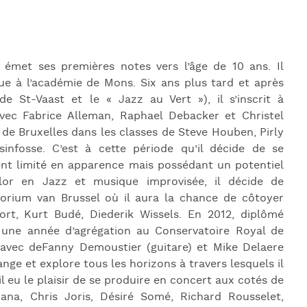
l émet ses premières
notes vers l’âge de 10 ans. Il
e à l’académie de Mons. Six ans plus tard et après
 de St-Vaast et le « Jazz au Vert »), il s’inscrit à
ec Fabrice Alleman, Raphael Debacker et Christel
 de Bruxelles dans les classes de Steve Houben, Pirly
infosse. C’est à cette période qu’il décide de se
ent limité en apparence mais possédant un potentiel
elor en Jazz et musique improvisée, il décide de
torium van Brussel où il aura la chance de côtoyer
rt, Kurt Budé, Diederik Wissels. En 2012, diplômé
 une année d’agrégation au Conservatoire Royal de
o, avec deFanny Demoustier (guitare) et Mike Delaere
nge et explore tous les horizons à travers lesquels il
il eu le plaisir de se produire en concert aux cotés de
iana, Chris Joris, Désiré Somé, Richard Rousselet,