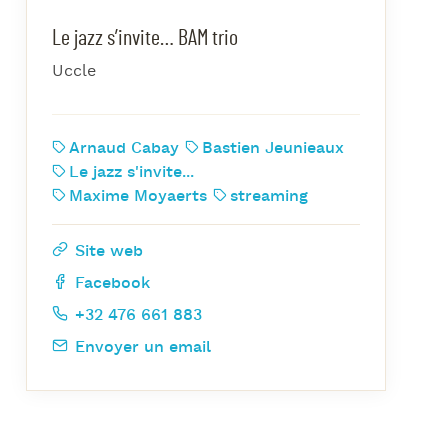
azz Nights
Le jazz s’invite… BAM trio
es Midis-Jazz
Uccle
azz au Pavillon
azz & Jam at CBG
Arnaud Cabay
Bastien Jeunieaux
Le jazz s'invite...
Maxime Moyaerts
streaming
Site web
Facebook
+32 476 661 883
Envoyer un email