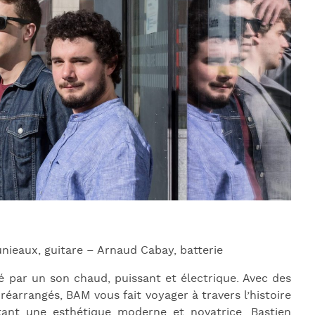
J
L
J
J
eaux, guitare – Arnaud Cabay, batterie
 par un son chaud, puissant et électrique. Avec des
réarrangés, BAM vous fait voyager à travers l’histoire
ant une esthétique moderne et novatrice. Bastien