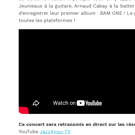
Jeunieaux à la guitare, Arnaud Cabay à la batt
d’enregistrer leur premier album : BAM ONE ! Le
toutes les plateformes !
Ce concert sera retransmis en direct sur les rés
YouTube
Jazz4you-TV