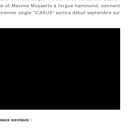
erie et Maxime Moyaerts à l’orgue hammond, viennent
 premier single “ICARUS” sortira début septembre sur
eaux sociaux :