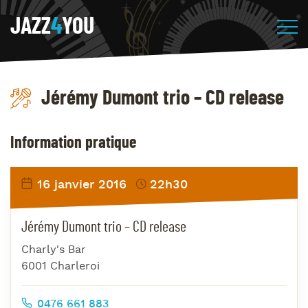
JAZZ
4
YOU
Jérémy Dumont trio – CD release
Information pratique
16 janvier 2016
22h30
Jérémy Dumont trio – CD release
Charly's Bar
6001 Charleroi
0476 661 883