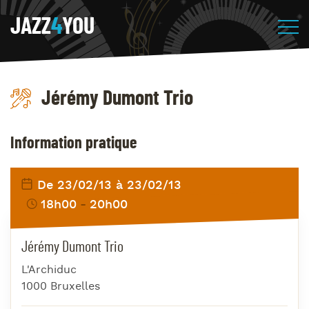
JAZZ
4
YOU
Jérémy Dumont Trio
Information pratique
De 23/02/13 à 23/02/13
18h00
20h00
Jérémy Dumont Trio
L'Archiduc
1000 Bruxelles